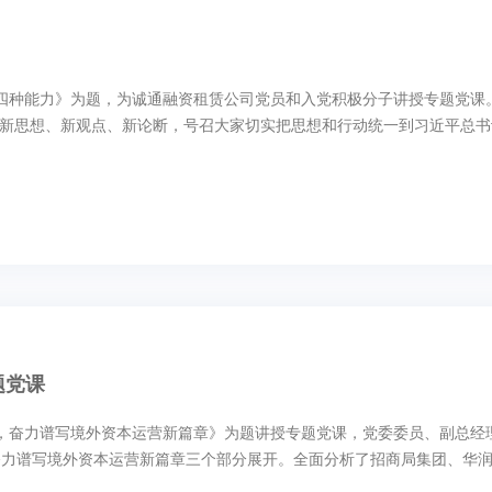
升四种能力》为题，为诚通融资租赁公司党员和入党积极分子讲授专题党
新思想、新观点、新论断，号召大家切实把思想和行动统一到习近平总书记
题党课
进，奋力谱写境外资本运营新篇章》为题讲授专题党课，党委委员、副总
力谱写境外资本运营新篇章三个部分展开。全面分析了招商局集团、华润集