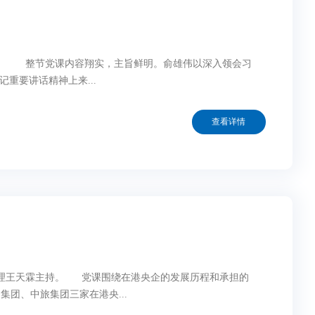
课。 整节党课内容翔实，主旨鲜明。俞雄伟以深入领会习
重要讲话精神上来...
查看详情
经理王天霖主持。 党课围绕在港央企的发展历程和承担的
团、中旅集团三家在港央...