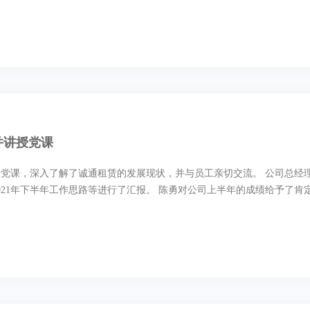
并讲授党课
展现状，并与员工亲切交流。 公司总经理俞雄伟代表经营层，就公司企业沿革、行业对标、战略协
同、业务结构、市场开拓、融资进展、风险管控，党团建设及2021年下半年工作思路等进行