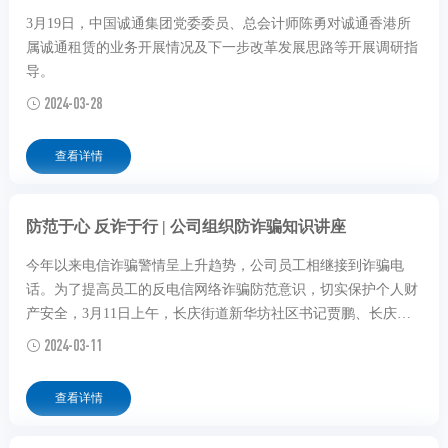
3月19日，中国诚通集团党委委员、总会计师陈勇对诚通香港所
属诚通租赁的业务开展情况及下一步改革发展思路等开展调研指
导。
2024-03-28
查看详情
防范于心 反诈于行 | 公司组织防诈骗知识讲座
今年以来电信诈骗警情呈上升趋势，公司员工相继接到诈骗电
话。为了提高员工的反电信网络诈骗防范意识，切实保护个人财
产安全，3月11日上午，长庆街道新华坊社区书记贾鹏、长庆派
出所民警杜国荣与国信证券体育场路营业部义警舒旦专程来公司
2024-03-11
开展了“防范于心、反诈于行”为主旨的电信反诈培训，北京、杭
州两地共计50余人参加。
查看详情